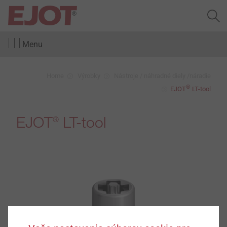
Menu
Home
Výrobky
Nástroje / náhradné diely /náradie
®
EJOT
LT-tool
EJOT
LT-tool
®