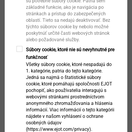
Ke spolehlivému šroubování šroubů LT-XT s
sú potrebné súbory cookie. Patria sem
základné funkcie, ako je navigácia po
průměrem hlavy 16 mm
stránkach a prístup do zabezpečených
K pohonu středících pouzder LT-XT pro naříznutí
oblastí. Tieto sa nedajú deaktivovať. Bez
ochranné fólie
týchto súborov cookie by nebolo možné
Vlastnosti
poskytnúť určité časti webových stránok
Snadné použití
alebo požadované služby.
Optimální zpracování v libovolné pozici
Súbory cookie, ktoré nie sú nevyhnutné pre
Spolehlivé vedení šroubu
funkčnosť
Všetky súbory cookie, ktoré nespadajú do
Přednosti
1. kategórie, patria do tejto kategórie.
Přesné vedení šroubu bez vybočení
Jedná sa najmä o štatistické súbory
cookie, ktoré pomáhajú spoločnosti EJOT
Vysoká životnost a přesnost daná provedením z
pochopiť, ako používatelia interagujú s
oceli
webovými stránkami prostredníctvom
Technické údaje
anonymného zhromažďovania a hlásenia
Unašeč: 1/4" šestihran DIN/ISO 1173 - E 6,3
informácií. Viac informácií o tejto kategórii
nájdete v našom vyhlásení o ochrane
osobných údajov
Ke stažení
(https://www.ejot.com/privacy).