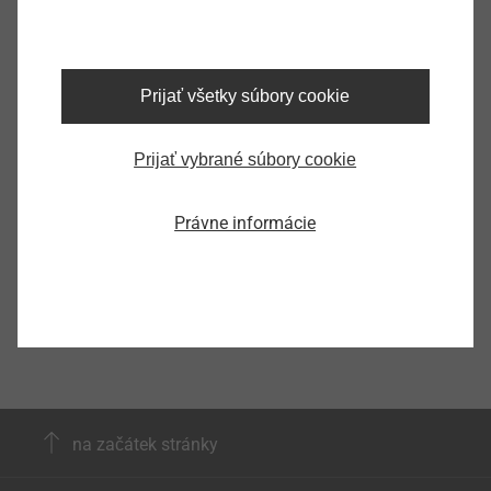
Čeština
Angličtina
Prijať všetky súbory cookie
Prijať vybrané súbory cookie
Produktový list.pdf
309 KB
Právne informácie
na začátek stránky