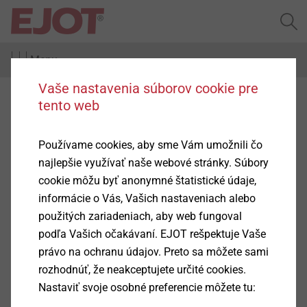
Menu
Vaše nastavenia súborov cookie pre
tento web
Home
EJOWELD
EJOWELD Technology
Používame cookies, aby sme Vám umožnili čo
najlepšie využívať naše webové stránky. Súbory
cookie môžu byť anonymné štatistické údaje,
informácie o Vás, Vašich nastaveniach alebo
použitých zariadeniach, aby web fungoval
podľa Vašich očakávaní. EJOT rešpektuje Vaše
právo na ochranu údajov. Preto sa môžete sami
rozhodnúť, že neakceptujete určité cookies.
EJOWELD
®
Nastaviť svoje osobné preferencie môžete tu: