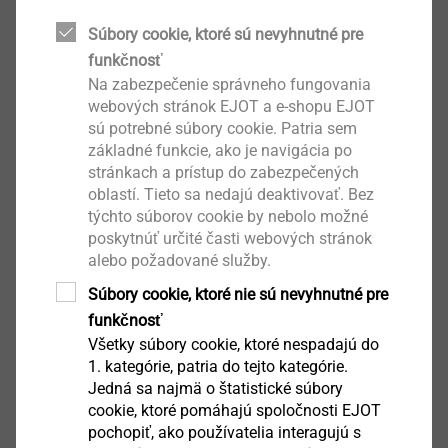
Process
Súbory cookie, ktoré sú nevyhnutné pre
funkčnosť
Na zabezpečenie správneho fungovania
webových stránok EJOT a e-shopu EJOT
sú potrebné súbory cookie. Patria sem
základné funkcie, ako je navigácia po
stránkach a prístup do zabezpečených
oblastí. Tieto sa nedajú deaktivovať. Bez
týchto súborov cookie by nebolo možné
poskytnúť určité časti webových stránok
alebo požadované služby.
®
EJOWELD
Process
Súbory cookie, ktoré nie sú nevyhnutné pre
funkčnosť
®
EJOWELD
is a thermomechanical process, during
Všetky súbory cookie, ktoré nespadajú do
which energy is generated through rotatory friction
1. kategórie, patria do tejto kategórie.
Jedná sa najmä o štatistické súbory
between the element and the base plate.
cookie, ktoré pomáhajú spoločnosti EJOT
This leads to plastic deformation of the joining
pochopiť, ako používatelia interagujú s
element and welding with the base plate. The cover
Show More