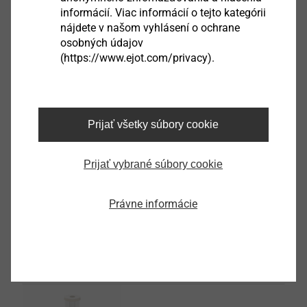
informácií. Viac informácií o tejto kategórii
nájdete v našom vyhlásení o ochrane
osobných údajov
Iso-Corner Kit BA
(https://www.ejot.com/privacy).
Upevnenie vonkajších prvkov a konštrukcií na ETICS
Zobrazit výrobek
Prijať všetky súbory cookie
Prijať vybrané súbory cookie
Iso-Spiral anchor
Upevnenie vonkajších prvkov a konštrukcií na ETICS
Právne informácie
Zobrazit výrobek