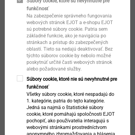
Súbory cookie, ktoré sú nevyhnutné pre
funkčnosť
Na zabezpečenie správneho fungovania
webových stránok EJOT a e-shopu EJOT
sú potrebné súbory cookie. Patria sem
základné funkcie, ako je navigácia po
Iso-Corner kit SDF
stránkach a prístup do zabezpečených
Upevnenie vonkajších prvkov a konštrukcií na ETICS
oblastí. Tieto sa nedajú deaktivovať. Bez
týchto súborov cookie by nebolo možné
Zobrazit výrobek
poskytnúť určité časti webových stránok
alebo požadované služby.
Súbory cookie, ktoré nie sú nevyhnutné pre
funkčnosť
Všetky súbory cookie, ktoré nespadajú do
Iso-Bar ECO
1. kategórie, patria do tejto kategórie.
Upevnenie vonkajších prvkov a konštrukcií na ETICS
Jedná sa najmä o štatistické súbory
cookie, ktoré pomáhajú spoločnosti EJOT
Zobrazit výrobek
pochopiť, ako používatelia interagujú s
webovými stránkami prostredníctvom
anonymného zhromažďovania a hlásenia