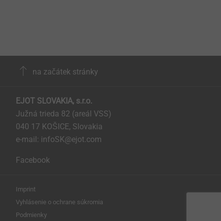
na začátek stránky
EJOT SLOVAKIA, s.r.o.
Južná trieda 82 (areál VSS)
040 17 KOŠICE, Slovakia
e-mail: infoSK@ejot.com
Facebook
Imprint
Vyhlásenie o ochrane súkromia
Podmienky