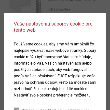
Zobrazit výrobek
Vaše nastavenia súborov cookie pre
tento web
®
Iso-Corner kit T-FAST
Používame cookies, aby sme Vám umožnili čo
Upevnenie vonkajších prvkov a konštrukcií na ETICS
najlepšie využívať naše webové stránky. Súbory
cookie môžu byť anonymné štatistické údaje,
Zobrazit výrobek
informácie o Vás, Vašich nastaveniach alebo
použitých zariadeniach, aby web fungoval
podľa Vašich očakávaní. EJOT rešpektuje Vaše
právo na ochranu údajov. Preto sa môžete sami
rozhodnúť, že neakceptujete určité cookies.
Iso-Corner kit injection
Nastaviť svoje osobné preferencie môžete tu:
Upevnenie vonkajších prvkov a konštrukcií na ETICS
Zobrazit výrobek