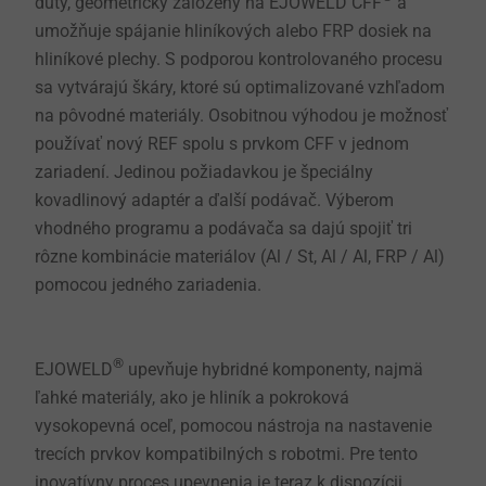
dutý, geometricky založený na EJOWELD CFF
a
umožňuje spájanie hliníkových alebo FRP dosiek na
hliníkové plechy. S podporou kontrolovaného procesu
sa vytvárajú škáry, ktoré sú optimalizované vzhľadom
na pôvodné materiály. Osobitnou výhodou je možnosť
používať nový REF spolu s prvkom CFF v jednom
zariadení. Jedinou požiadavkou je špeciálny
kovadlinový adaptér a ďalší podávač. Výberom
vhodného programu a podávača sa dajú spojiť tri
rôzne kombinácie materiálov (Al / St, Al / Al, FRP / Al)
pomocou jedného zariadenia.
®
EJOWELD
upevňuje hybridné komponenty, najmä
ľahké materiály, ako je hliník a pokroková
vysokopevná oceľ, pomocou nástroja na nastavenie
trecích prvkov kompatibilných s robotmi. Pre tento
inovatívny proces upevnenia je teraz k dispozícii