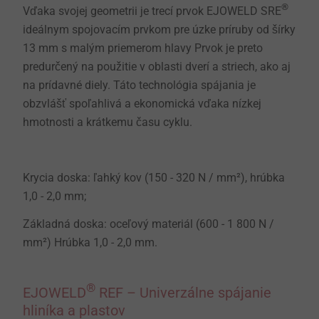
®
Vďaka svojej geometrii je trecí prvok EJOWELD SRE
ideálnym spojovacím prvkom pre úzke príruby od šírky
13 mm s malým priemerom hlavy Prvok je preto
predurčený na použitie v oblasti dverí a striech, ako aj
na prídavné diely. Táto technológia spájania je
obzvlášť spoľahlivá a ekonomická vďaka nízkej
hmotnosti a krátkemu času cyklu.
Krycia doska: ľahký kov (150 - 320 N / mm²), hrúbka
1,0 - 2,0 mm;
Základná doska: oceľový materiál (600 - 1 800 N /
mm²) Hrúbka 1,0 - 2,0 mm.
®
EJOWELD
REF – Univerzálne spájanie
hliníka a plastov