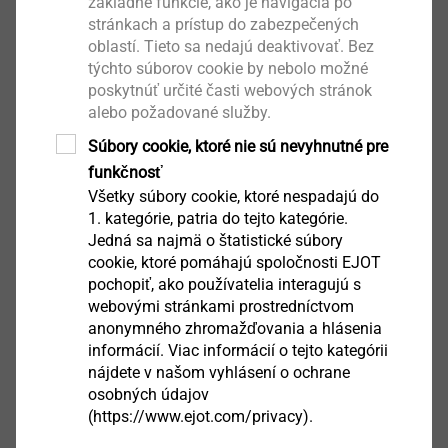
základné funkcie, ako je navigácia po
rozsahu použitia a bez akýchkoľvek predbežných
stránkach a prístup do zabezpečených
otvorov. Šírky prírub sú pre tento prvok ideálne od 18
oblastí. Tieto sa nedajú deaktivovať. Bez
mm.
týchto súborov cookie by nebolo možné
poskytnúť určité časti webových stránok
Táto technológia spájania je univerzálne použiteľná,
alebo požadované služby.
procesne spoľahlivá a umožňuje veľké množstvo
Súbory cookie, ktoré nie sú nevyhnutné pre
kombinácií hrúbky materiálu.
funkčnosť
Všetky súbory cookie, ktoré nespadajú do
Krycia doska: ľahký kov (150 - 320 N / mm²), hrúbka
1. kategórie, patria do tejto kategórie.
1,0 - 4,0 mm;
Jedná sa najmä o štatistické súbory
cookie, ktoré pomáhajú spoločnosti EJOT
Základná doska: oceľový materiál (270 - 1 800 N /
pochopiť, ako používatelia interagujú s
mm²), hrúbka 1,0 - 2,0 mm.
webovými stránkami prostredníctvom
anonymného zhromažďovania a hlásenia
informácií. Viac informácií o tejto kategórii
®
EJOWELD SRE
Malý a kompaktný,
nájdete v našom vyhlásení o ochrane
špeciálne na spájanie úzkych prírub
osobných údajov
(https://www.ejot.com/privacy).