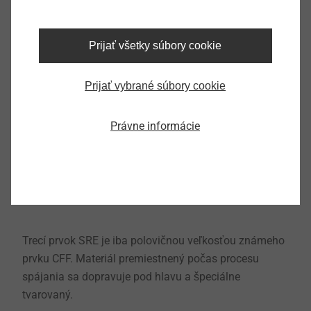
Prijať všetky súbory cookie
Prijať vybrané súbory cookie
Právne informácie
Trecí prvok SRE je iba polovičnou veľkosťou známeho
prvku CFF. Materiál premiestnený počas procesu
spájania sa dopravuje pod hlavu a špeciálne
tvarovaný.