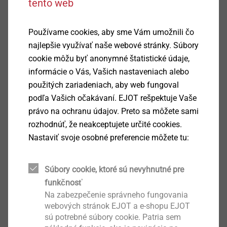
tento web
Používame cookies, aby sme Vám umožnili čo
najlepšie využívať naše webové stránky. Súbory
cookie môžu byť anonymné štatistické údaje,
informácie o Vás, Vašich nastaveniach alebo
použitých zariadeniach, aby web fungoval
podľa Vašich očakávaní. EJOT rešpektuje Vaše
právo na ochranu údajov. Preto sa môžete sami
rozhodnúť, že neakceptujete určité cookies.
Nastaviť svoje osobné preferencie môžete tu:
®
Trecí prvok EJOWELD CFF
umožňuje spájanie
ľahkých materiálov s plechmi s veľmi vysokou
pevnosťou, a preto je obzvlášť vhodný prenáročné
Súbory cookie, ktoré sú nevyhnutné pre
spojovacie úlohy v automobilových konštrukčných
funkčnosť
Na zabezpečenie správneho fungovania
dieloch. Veľká hlava s dutou dolnou hlavou a rôzne
webových stránok EJOT a e-shopu EJOT
dĺžky prvku umožňujú spojenieľahkých kovových
sú potrebné súbory cookie. Patria sem
dosiek s ultravysokopevnými oceľami v širokom