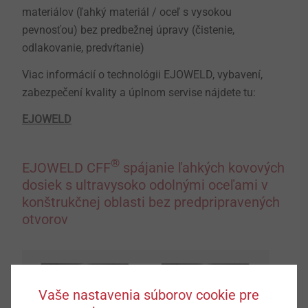
materiálov (ľahký materiál / oceľ s vysokou
pevnosťou) bez predbežnej úpravy (čistenie,
odlakovanie, predvŕtanie)
Viac informácií o technológii EJOWELD, vybavení,
zabezpečení kvality a úplnom servise nájdete tu:
EJOWELD
®
EJOWELD CFF
spájanie ľahkých kovových
dosiek s ultravysoko odolnými oceľami v
konštrukčnej oblasti bez predpripravených
otvorov
Vaše nastavenia súborov cookie pre