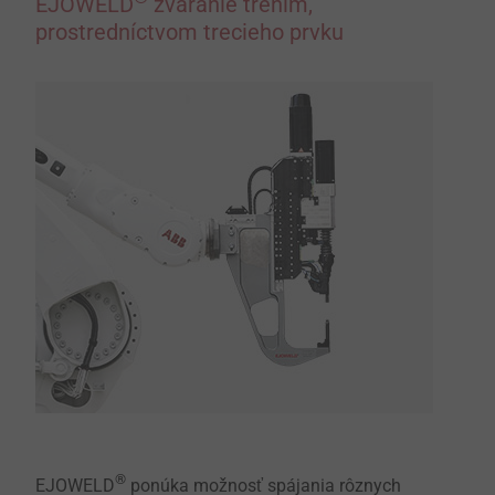
EJOWELD
zváranie trením,
prostredníctvom trecieho prvku
®
EJOWELD
ponúka možnosť spájania rôznych