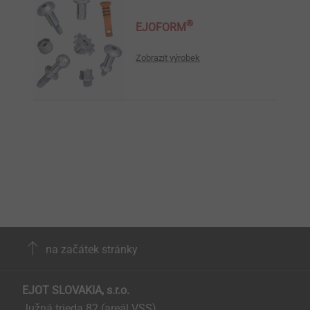
®
EJOFORM
Zobrazit výrobek
na začátek stránky
EJOT SLOVAKIA, s.r.o.
Južná trieda 82 (areál VSS)