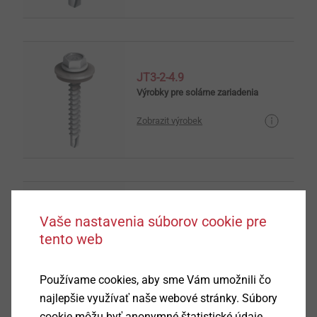
JT3-2-4.9
Výrobky pre solárne zariadenia
Zobrazit výrobek
JT3-2-6.0
Vaše nastavenia súborov cookie pre
Výrobky pre solárne zariadenia
tento web
Zobrazit výrobek
Používame cookies, aby sme Vám umožnili čo
najlepšie využívať naše webové stránky. Súbory
cookie môžu byť anonymné štatistické údaje,