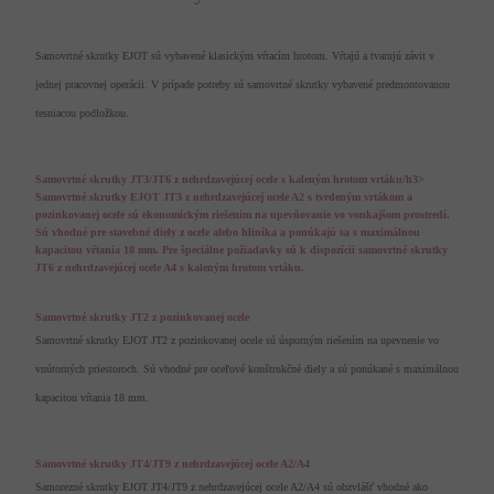
Samovrtné skrutky EJOT sú vybavené klasickým vŕtacím hrotom. Vŕtajú a tvarujú závit v
jednej pracovnej operácii. V prípade potreby sú samovrtné skrutky vybavené predmontovanou
tesniacou podložkou.
Samovrtné skrutky JT3/JT6 z nehrdzavejúcej ocele s kaleným hrotom vrtáku/h3>
Samovrtné skrutky EJOT JT3 z nehrdzavejúcej ocele A2 s tvrdeným vrtákom a
pozinkovanej ocele sú ekonomickým riešením na upevňovanie vo vonkajšom prostredí.
Sú vhodné pre stavebné diely z ocele alebo hliníka a ponúkajú sa s maximálnou
kapacitou vŕtania 18 mm. Pre špeciálne požiadavky sú k dispozícii samovrtné skrutky
JT6 z nehrdzavejúcej ocele A4 s kaleným hrotom vrtáku.
Samovrtné skrutky JT2 z pozinkovanej ocele
Samovrtné skrutky EJOT JT2 z pozinkovanej ocele sú úsporným riešením na upevnenie vo
vnútorných priestoroch. Sú vhodné pre oceľové konštrukčné diely a sú ponúkané s maximálnou
kapacitou vŕtania 18 mm.
Samovrtné skrutky JT4/JT9 z nehrdzavejúcej ocele A2/A4
Samorezné skrutky EJOT JT4/JT9 z nehrdzavejúcej ocele A2/A4 sú obzvlášť vhodné ako