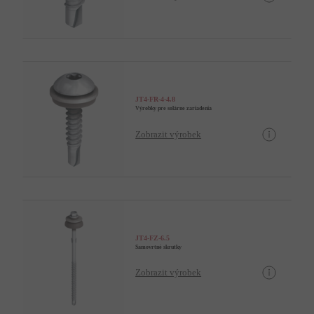
JT4-FR-4-4.8
Výrobky pre solárne zariadenia
Zobrazit výrobek
JT4-FZ-6.5
Samovrtné skrutky
Zobrazit výrobek