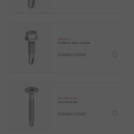
JT4-6-5.5
Výrobky pre solárne zariadenia
Zobrazit výrobek
JT4-STS-3-4.8
Samovrtné skrutky
Zobrazit výrobek