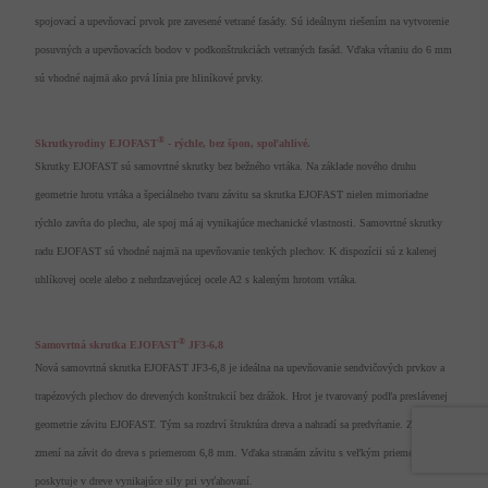
spojovací a upevňovací prvok pre zavesené vetrané fasády. Sú ideálnym riešením na vytvorenie
posuvných a upevňovacích bodov v podkonštrukciách vetraných fasád. Vďaka vŕtaniu do 6 mm
sú vhodné najmä ako prvá línia pre hliníkové prvky.
®
Skrutkyrodiny EJOFAST
- rýchle, bez špon, spoľahlivé.
Skrutky EJOFAST sú samovrtné skrutky bez bežného vrtáka. Na základe nového druhu
geometrie hrotu vrtáka a špeciálneho tvaru závitu sa skrutka EJOFAST nielen mimoriadne
rýchlo zavŕta do plechu, ale spoj má aj vynikajúce mechanické vlastnosti. Samovrtné skrutky
radu EJOFAST sú vhodné najmä na upevňovanie tenkých plechov. K dispozícii sú z kalenej
uhlíkovej ocele alebo z nehrdzavejúcej ocele A2 s kaleným hrotom vrtáka.
®
Samovrtná skrutka EJOFAST
JF3-6,8
Nová samovrtná skrutka EJOFAST JF3-6,8 je ideálna na upevňovanie sendvičových prvkov a
trapézových plechov do drevených konštrukcií bez drážok. Hrot je tvarovaný podľa preslávenej
geometrie závitu EJOFAST. Tým sa rozdrví štruktúra dreva a nahradí sa predvŕtanie. Závit sa
zmení na závit do dreva s priemerom 6,8 mm. Vďaka stranám závitu s veľkým priemerom
poskytuje v dreve vynikajúce sily pri vyťahovaní.