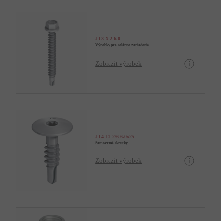
JT3-X-2-6.0
Výrobky pre solárne zariadenia
Zobrazit výrobek
JT4-LT-2/6-6.0x25
Samovrtné skrutky
Zobrazit výrobek