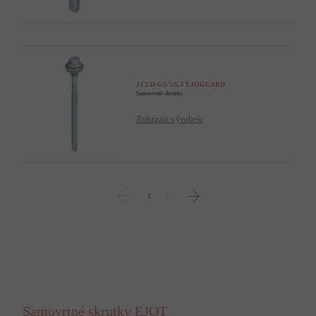
JT2-D-6-5.5/6.3 EJOGUARD
Samovrtné skrutky
Zobrazit výrobek
1
2
Samovrtné skrutky EJOT