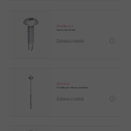
JT4-FR-4-5.5
Samovrtné skrutky
Zobrazit výrobek
JT3-12-5.5
Výrobky pre solárne zariadenia
Zobrazit výrobek