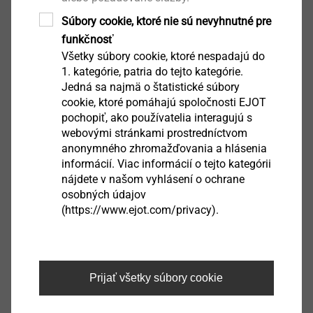
JT3-2H-Plus-5.5
Samovrtné skrutky
Súbory cookie, ktoré nie sú nevyhnutné pre
funkčnosť
Zobrazit výrobek
Všetky súbory cookie, ktoré nespadajú do
1. kategórie, patria do tejto kategórie.
Jedná sa najmä o štatistické súbory
cookie, ktoré pomáhajú spoločnosti EJOT
pochopiť, ako používatelia interagujú s
webovými stránkami prostredníctvom
JT3-FR-3-5.5
anonymného zhromažďovania a hlásenia
Samovrtné skrutky
informácií. Viac informácií o tejto kategórii
nájdete v našom vyhlásení o ochrane
Zobrazit výrobek
osobných údajov
(https://www.ejot.com/privacy).
Prijať všetky súbory cookie
JT3-6-6.3
Výrobky pre solárne zariadenia