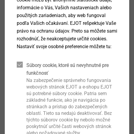
informácie o Vás, Vašich nastaveniach alebo
použitých zariadeniach, aby web fungoval
JF3-FR-2-5.5
podľa Vašich očakávaní. EJOT rešpektuje Vaše
Výrobky pre solárne zariadenia
právo na ochranu údajov. Preto sa môžete sami
Zobrazit výrobek
rozhodnúť, že neakceptujete určité cookies.
Nastaviť svoje osobné preferencie môžete tu:
Súbory cookie, ktoré sú nevyhnutné pre
funkčnosť
JT3-FR-2-4.9
Na zabezpečenie správneho fungovania
Samovrtné skrutky
webových stránok EJOT a e-shopu EJOT
sú potrebné súbory cookie. Patria sem
Zobrazit výrobek
základné funkcie, ako je navigácia po
stránkach a prístup do zabezpečených
oblastí. Tieto sa nedajú deaktivovať. Bez
týchto súborov cookie by nebolo možné
poskytnúť určité časti webových stránok
alebo požadované služby.