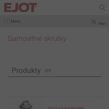
Menu
Filter
Samovrtné skrutky
Produkty
(93)
JT2-2-6.5 EJOGUARD