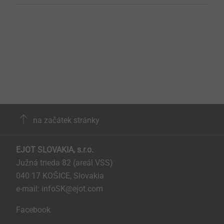
na začátek stránky
EJOT SLOVAKIA, s.r.o.
Južná trieda 82 (areál VSS)
040 17 KOŠICE, Slovakia
e-mail: infoSK@ejot.com
Facebook