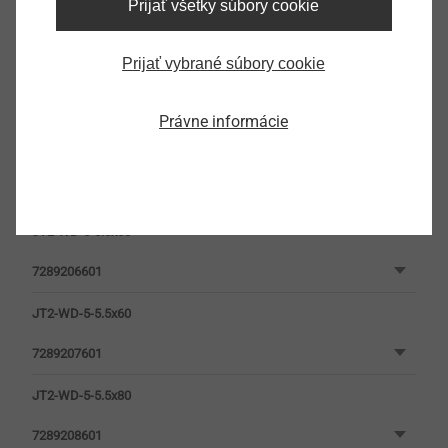
Prijať všetky súbory cookie
Filtr
Prijať vybrané súbory cookie
Právne informácie
JT2-WD-5-5.5x50
7289206601
JT2-WD-5-5.5x60
7289207601
JT2-WD-5-5.5x80
7289208601