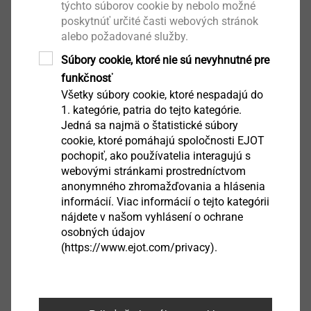
Technické údaje
týchto súborov cookie by nebolo možné
Průměr: 5,5 mm
poskytnúť určité časti webových stránok
alebo požadované služby.
Vrtací kapacita t
: 5,0 mm
II
Utahovací drážka: T25
Súbory cookie, ktoré nie sú nevyhnutné pre
Otáčky zašroubování: max. 1300 1/min
funkčnosť
Všetky súbory cookie, ktoré nespadajú do
1. kategórie, patria do tejto kategórie.
Jedná sa najmä o štatistické súbory
Ke stažení
cookie, ktoré pomáhajú spoločnosti EJOT
pochopiť, ako používatelia interagujú s
webovými stránkami prostredníctvom
Čeština
anonymného zhromažďovania a hlásenia
informácií. Viac informácií o tejto kategórii
Angličtina
nájdete v našom vyhlásení o ochrane
osobných údajov
(https://www.ejot.com/privacy).
Produktový list.pdf
624 KB
Návod na montáž.pdf
2 MB