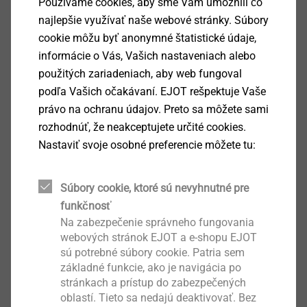
Podrobnosti k výrobku
Používame cookies, aby sme Vám umožnili čo
najlepšie využívať naše webové stránky. Súbory
cookie môžu byť anonymné štatistické údaje,
Oblast použití
informácie o Vás, Vašich nastaveniach alebo
Speciální šroub pro upevnění dřeva na ocelové
použitých zariadeniach, aby web fungoval
nosné konstrukce
podľa Vašich očakávaní. EJOT rešpektuje Vaše
právo na ochranu údajov. Preto sa môžete sami
Upozornění
Aby bylo zajištěno spolehlivé oddělení
rozhodnúť, že neakceptujete určité cookies.
křidélek, musí být tloušťka materiálu nosné konstrukce
Nastaviť svoje osobné preferencie môžete tu:
alespoň 2,5 mm
Vlastnosti
Ocel zušlechtěná pozinkovaná
Súbory cookie, ktoré sú nevyhnutné pre
Povrch pozinkovaný, modrá pasivace
funkčnosť
Křidélka vytvoří ve dřevě větší otvor, než je průměr
Na zabezpečenie správneho fungovania
webových stránok EJOT a e-shopu EJOT
závitu
sú potrebné súbory cookie. Patria sem
Zvětšení otvoru umožní volné vrtání do oceli -
základné funkcie, ako je navigácia po
zamezí tak vzniku mezery mezi spojovanými díly
stránkach a prístup do zabezpečených
nebo poškození vrtací špičky.
oblastí. Tieto sa nedajú deaktivovať. Bez