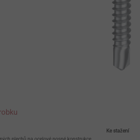
robku
Ke stažení
ných plechů na ocelové nosné konstrukce