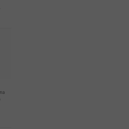
y
 na
9