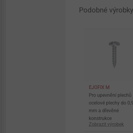
Podobné výrobk
EJOFIX M
Pro upevnění plechů
ocelové plechy do 0,
mm a dřevěné
konstrukce
Zobrazit výrobek