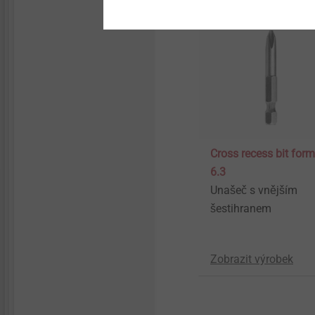
Cross recess bit form
6.3
Unašeč s vnějším
šestihranem
Zobrazit výrobek