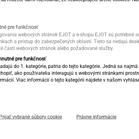
tné pre funkčnosť
ovania webových stránok EJOT a e-shopu EJOT sú potrebné sú
ánkach a prístup do zabezpečených oblastí. Tieto sa nedajú dea
té časti webových stránok alebo požadované služby.
Číslo výrobku
yhnutné pre funkčnosť
dajú do 1. kategórie, patria do tejto kategórie. Jedná sa najmä 
opiť, ako používatelia interagujú s webovými stránkami pro
mácií. Viac informácií o tejto kategórii nájdete v našom vyhlá
9999200450
9999200451
9999200452
Právne informácie
Prijať vybrané súbory cookie