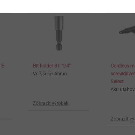
 E
Bit holder BT 1/4″
Cordless m
Vnější šestihran
screwdrive
Select
Aku utaho
Zobrazit výrobek
Zobrazit v