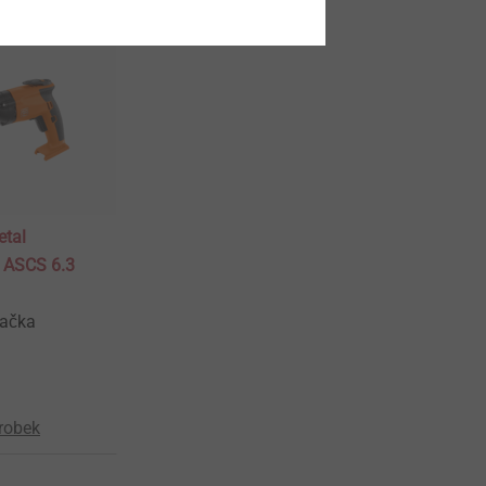
etal
r ASCS 6.3
vačka
ýrobek