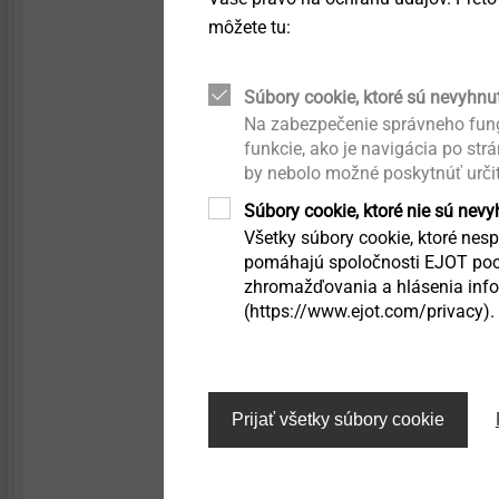
môžete tu:
Súbory cookie, ktoré sú nevyhnu
Na zabezpečenie správneho fung
funkcie, ako je navigácia po str
Označení výrobku
by nebolo možné poskytnúť urči
Súbory cookie, ktoré nie sú nev
Všetky súbory cookie, ktoré nespa
pomáhajú spoločnosti EJOT poch
zhromažďovania a hlásenia infor
EJOFIX M2 4,2 x 32
(https://www.ejot.com/privacy).
EJOFIX M2 4,2 x 19*
EJOFIX M2 4,2 x 25
Prijať všetky súbory cookie
Další výrobky