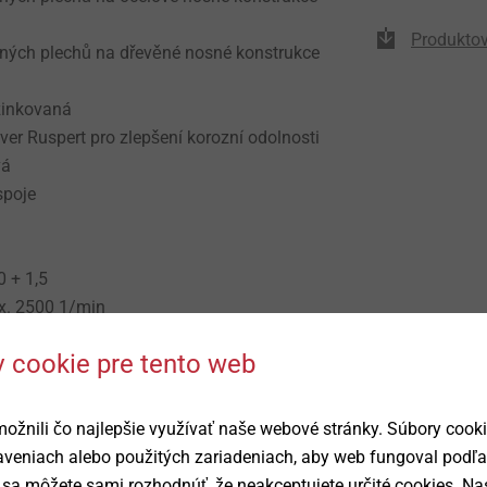
Produktový
ných plechů na dřevěné nosné konstrukce
zinkovaná
ver Ruspert pro zlepšení korozní odolnosti
vá
spoje
,0 + 1,5
x. 2500 1/min
 cookie pre tento web
 Silver Ruspert
žnili čo najlepšie využívať naše webové stránky. Súbory cook
taveniach alebo použitých zariadeniach, aby web fungoval podľ
sa môžete sami rozhodnúť, že neakceptujete určité cookies. Nas