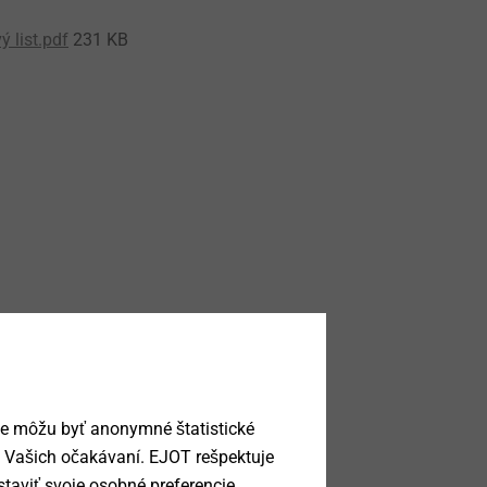
 list.pdf
231 KB
ie môžu byť anonymné štatistické
a Vašich očakávaní. EJOT rešpektuje
taviť svoje osobné preferencie