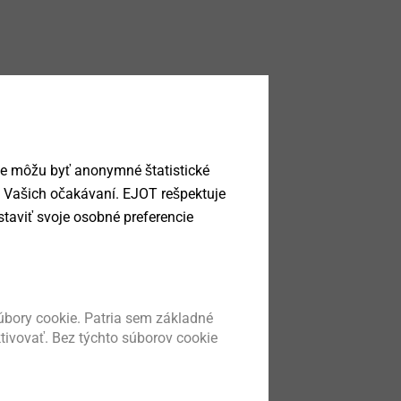
ie môžu byť anonymné štatistické
a Vašich očakávaní. EJOT rešpektuje
taviť svoje osobné preferencie
bory cookie. Patria sem základné
ktivovať. Bez týchto súborov cookie
 montáž.pdf
2 MB