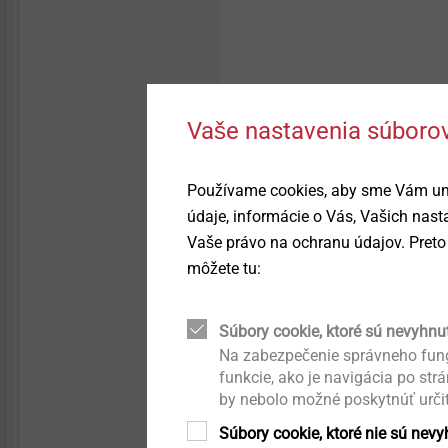
Hybrid parts & insert
®
Whistleblower
EJOWELD
Quality
molding
Upevnění solárních panelů
Kvalita
Headlamp adjustment
Nity
systems
Vaše nastavenia súborov
Trvalá udržateľnosť
Vstrekovanie
Fastening solutions for
honeycomb and foam
Používame cookies, aby sme Vám umo
structures
údaje, informácie o Vás, Vašich nas
Nástroje / náhradné diely
/náradie
Vaše právo na ochranu údajov. Preto 
Fastening solutions for thin-
walled components
môžete tu:
Príslušenstvo
Podrobnosti k vý
Micro screws
Súbory cookie, ktoré sú nevyhnu
Kaloty ORKAN
Na zabezpečenie správneho fung
Oblast použití
funkcie, ako je navigácia po str
Automated assembly and
technical cleanliness
by nebolo možné poskytnúť urči
Pro upevnění kovovýc
Prostupové manžety
sendvičové panely
Súbory cookie, ktoré nie sú nev