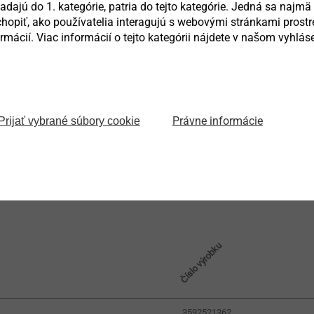
dajú do 1. kategórie, patria do tejto kategórie. Jedná sa najmä 
inkovaná s inovativní vrtací špičkou
opiť, ako používatelia interagujú s webovými stránkami pro
mácií. Viac informácií o tejto kategórii nájdete v našom vyhlá
iníku
ředmontovaná
po plechu
Právne informácie
Prijať vybrané súbory cookie
m
0,5mm až 2 x 1,0mm
Číslo výrobku
3592521362