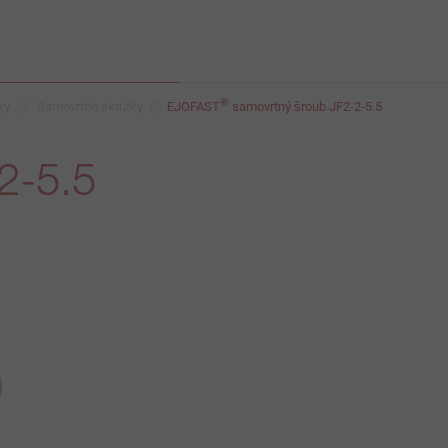
®
ky
Samovrtné skrutky
EJOFAST
samovrtný šroub JF2-2-5.5
2-5.5