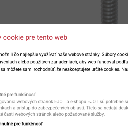
 cookie pre tento web
žnili čo najlepšie využívať naše webové stránky. Súbory cook
taveniach alebo použitých zariadeniach, aby web fungoval podľ
sa môžete sami rozhodnúť, že neakceptujete určité cookies. Nas
robku
tné pre funkčnosť
ovania webových stránok EJOT a e-shopu EJOT sú potrebné sú
Ke stažení
ánkach a prístup do zabezpečených oblastí. Tieto sa nedajú dea
té časti webových stránok alebo požadované služby.
h dílů na ocelové profilované plechy nebo
yhnutné pre funkčnosť
Návod na