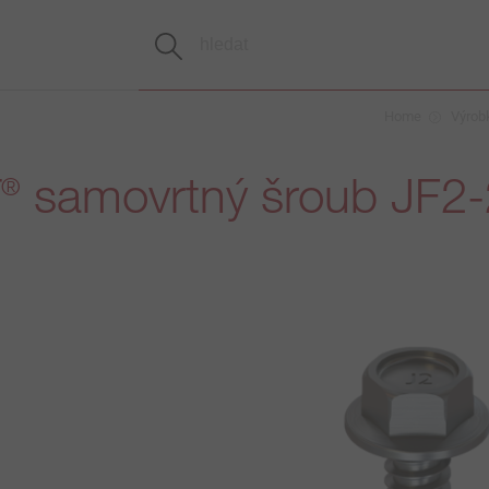
Home
Výrob
T
samovrtný šroub JF2-
®