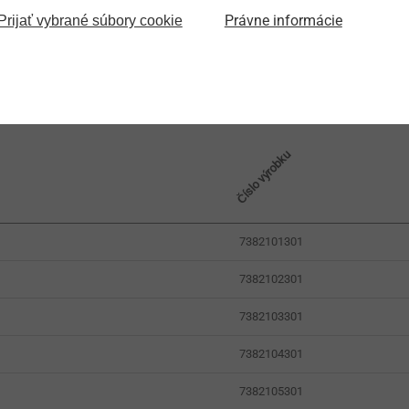
Právne informácie
Prijať vybrané súbory cookie
Číslo výrobku
7382101301
7382102301
7382103301
7382104301
7382105301