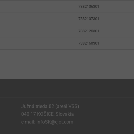
7382106301
7382107301
7382125301
7382160301
Južná trieda 82 (areál VSS)
040 17 KOŠICE, Slovakia
e-mail: infoSK@ejot.com