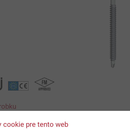
robku
 cookie pre tento web
Ke stažení