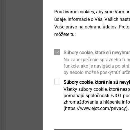
Upevnění kolejnicový
Technical details & coatings
tenkostěnné ocelové 
Používame cookies, aby sme Vám umo
nosné konstrukce
údaje, informácie o Vás, Vašich nas
Structural components
Upevnění dřevěných p
made of plastics
Vaše právo na ochranu údajov. Preto 
nosné konstrukce
môžete tu:
Vlastnosti
Nerez A2 s kalenou v
Súbory cookie, ktoré sú nevyhnu
Se zápustnou hlavou
Na zabezpečenie správneho fung
Technické údaje
funkcie, ako je navigácia po str
Průměr: 6,0 mm
by nebolo možné poskytnúť urči
Vrtací kapacita
+ t
I
II
Súbory cookie, ktoré nie sú nev
Utahovací drážka: vni
Všetky súbory cookie, ktoré nespa
Otáčky zašroubování
pomáhajú spoločnosti EJOT poch
zhromažďovania a hlásenia infor
(https://www.ejot.com/privacy).
Filtr