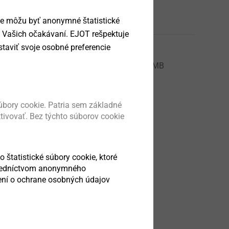
ie môžu byť anonymné štatistické
Čeština
Angličtina
a Vašich očakávaní. EJOT rešpektuje
taviť svoje osobné preferencie
í o vlastnostech podle ETA-22/0126.pdf
1 MB
bory cookie. Patria sem základné
ktivovať. Bez týchto súborov cookie
o štatistické súbory cookie, ktoré
stredníctvom anonymného
sení o ochrane osobných údajov