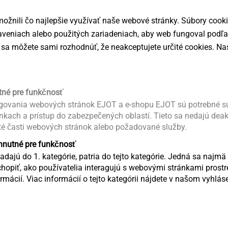
ch systémů s vloženou izolací na
nebo hliníkové nosné konstrukce a dřevěné
žnili čo najlepšie využívať naše webové stránky. Súbory cook
Slovakian
taveniach alebo použitých zariadeniach, aby web fungoval podľ
rvků na tenkostěnné ocelové a hliníkové
sa môžete sami rozhodnúť, že neakceptujete určité cookies. Nas
Prohlášen
rtací špičkou
tné pre funkčnosť
ovania webových stránok EJOT a e-shopu EJOT sú potrebné sú
ánkach a prístup do zabezpečených oblastí. Tieto sa nedajú dea
té časti webových stránok alebo požadované služby.
: 1,0 + 1,0 mm
yhnutné pre funkčnosť
třní T25
dajú do 1. kategórie, patria do tejto kategórie. Jedná sa najmä 
: max. 1500 1/min
opiť, ako používatelia interagujú s webovými stránkami pro
mácií. Viac informácií o tejto kategórii nájdete v našom vyhlá