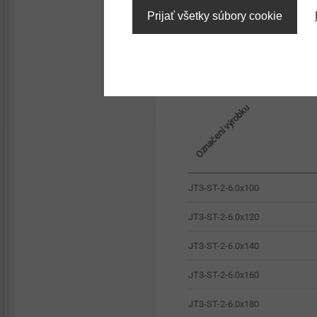
Prijať všetky súbory cookie
Označení výrobku
JT3-ST-2-6.0x100
JT3-ST-2-6.0x120
JT3-ST-2-6.0x140
JT3-ST-2-6.0x160
JT3-ST-2-6.0x180