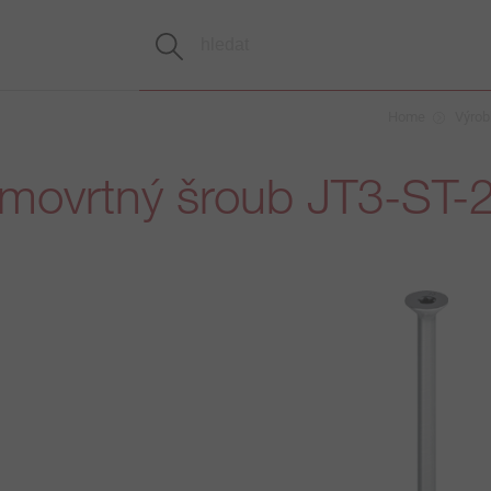
Home
Výrob
movrtný šroub JT3-ST-2