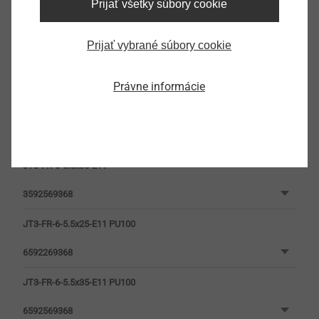
Prijať všetky súbory cookie
Prijať vybrané súbory cookie
Právne informácie
JT3-FR-6-5.5x25-E11
3592269368
JT3-FR-6-5.5x35-E11
3592569368
JT3-FR-6-5.5x25-E11 PU100
6592269368
JT3-FR-6-5.5x35-E11 PU100
6592569368