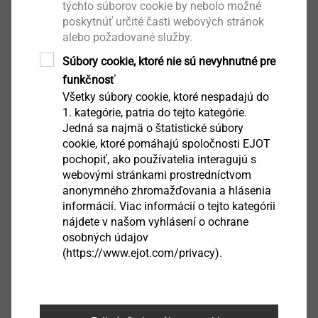
týchto súborov cookie by nebolo možné
poskytnúť určité časti webových stránok
Ke stažení
alebo požadované služby.
Súbory cookie, ktoré nie sú nevyhnutné pre
Čeština
funkčnosť
Všetky súbory cookie, ktoré nespadajú do
Angličtina
1. kategórie, patria do tejto kategórie.
Jedná sa najmä o štatistické súbory
cookie, ktoré pomáhajú spoločnosti EJOT
Prohlášení o vlastnostech podle ETA-
pochopiť, ako používatelia interagujú s
10/0200.pdf
4 MB
webovými stránkami prostredníctvom
anonymného zhromažďovania a hlásenia
ETA-10/0200 Upevňovací šrouby.pdf
3 MB
informácií. Viac informácií o tejto kategórii
Produktový list.pdf
423 KB
nájdete v našom vyhlásení o ochrane
Návod na montáž.pdf
2 MB
osobných údajov
(https://www.ejot.com/privacy).
Filtr