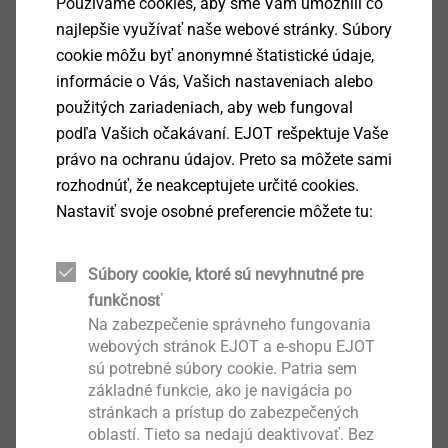
Podrobnosti k výrobku
Používame cookies, aby sme Vám umožnili čo
najlepšie využívať naše webové stránky. Súbory
cookie môžu byť anonymné štatistické údaje,
Oblast použití
informácie o Vás, Vašich nastaveniach alebo
Upevnění ocelových vlnitých plechů na ocelové
použitých zariadeniach, aby web fungoval
nosné konstrukce 1,5 - 5 mm
podľa Vašich očakávaní. EJOT rešpektuje Vaše
Upevnění hliníkových vlnitých plechů na hliníkové
právo na ochranu údajov. Preto sa môžete sami
nebo ocelové nosné konstrukce 1,5 – 5 mm
rozhodnúť, že neakceptujete určité cookies.
Vlastnosti
Nastaviť svoje osobné preferencie môžete tu:
Nerez A2 s kalenou vrtací špičkou
Těsnící podložka z nerezu
Těsnící podložka předmontovaná
Súbory cookie, ktoré sú nevyhnutné pre
S plochou půlkulatou hlavou
funkčnosť
Technické údaje
Na zabezpečenie správneho fungovania
Průměr: 5,5 mm
webových stránok EJOT a e-shopu EJOT
sú potrebné súbory cookie. Patria sem
Vrtací kapacita t
+ t
: 1,0 + 5,0 mm
I
II
základné funkcie, ako je navigácia po
Utahovací drážka: vnitřní T25
stránkach a prístup do zabezpečených
Otáčky zašroubování: max. 1300 1/min
oblastí. Tieto sa nedajú deaktivovať. Bez