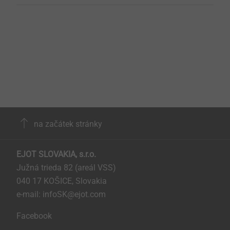
na začátek stránky
EJOT SLOVAKIA, s.r.o.
Južná trieda 82 (areál VSS)
040 17 KOŠICE, Slovakia
e-mail: infoSK@ejot.com
Facebook