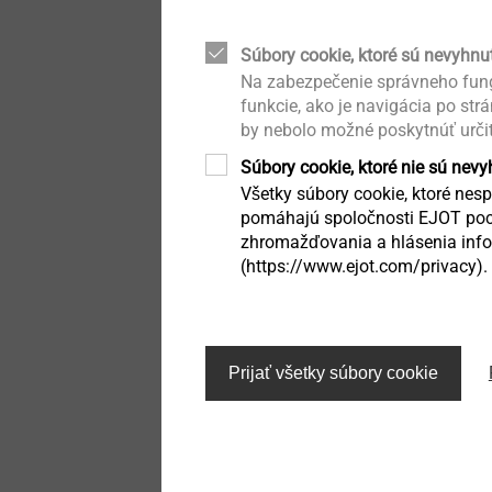
Hybrid parts & insert
®
EJOWELD
Whistleblower
Quality
molding
Upevnění solárních panelů
Súbory cookie, ktoré sú nevyhnu
Na zabezpečenie správneho fung
Kvalita
Headlamp adjustment
funkcie, ako je navigácia po str
Nity
systems
by nebolo možné poskytnúť urči
With the one-time registra
Trvalá udržateľnosť
Súbory cookie, ktoré nie sú nev
Vstrekovanie
Fastening solutions for
PDFs of the technical dr
honeycomb and foam
Všetky súbory cookie, ktoré nespa
®
ALtracs
Xt.
structures
pomáhajú spoločnosti EJOT poch
Nástroje / náhradné diely
zhromažďovania a hlásenia infor
/náradie
Additionally, CAD & more o
(https://www.ejot.com/privacy).
Fastening solutions for thin-
walled components
of prognosis programs or
Príslušenstvo
Furthermore, you can down
Micro screws
Prijať všetky súbory cookie
EJOT company standards
Kaloty ORKAN
Automated assembly and
technical cleanliness
Prostupové manžety