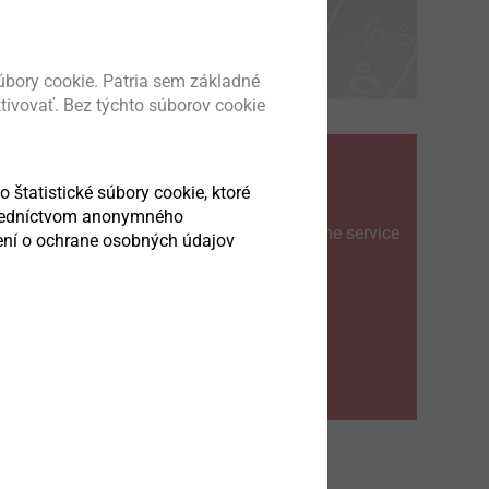
bory cookie. Patria sem základné
ktivovať. Bez týchto súborov cookie
 as
CAD & more
o štatistické súbory cookie, ktoré
stredníctvom anonymného
Register here for the EJOT online service
sení o ochrane osobných údajov
e aid
area:
he
continue to login