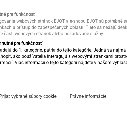
tné pre funkčnosť
ovania webových stránok EJOT a e-shopu EJOT sú potrebné sú
ánkach a prístup do zabezpečených oblastí. Tieto sa nedajú dea
té časti webových stránok alebo požadované služby.
tion we provide in this area CAD data in various formats as well
yhnutné pre funkčnosť
®
®
®
awings of our products EVO PT
, DELTA PT
, SHEETtracs
and
dajú do 1. kategórie, patria do tejto kategórie. Jedná sa najmä 
opiť, ako používatelia interagujú s webovými stránkami pro
mácií. Viac informácií o tejto kategórii nájdete v našom vyhlá
ffers you the possibility to design your individual joints with th
 to check their feasibility by APPLICATION CHECKs.
load the latest product brochures, technical publications and t
Právne informácie
Prijať vybrané súbory cookie
.