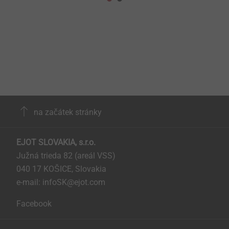
na začátek stránky
EJOT SLOVAKIA, s.r.o.
Južná trieda 82 (areál VSS)
040 17 KOŠICE, Slovakia
e-mail: infoSK@ejot.com
Facebook