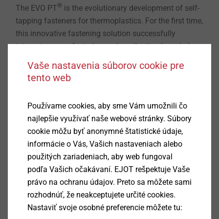
®
The EVO PT
is the evolutionary development of self-
tapping fasteners for thermoplastics. For the first time,
this innovative fastening solution successfully
integrates manufacturing and application knowledge
with new methods based on physical computer
Vaše nastavenia súborov cookie pre
simulations into the development process. The result
tento web
of this cross-disciplinary approach is a screw with
excellent connection properties.
Používame cookies, aby sme Vám umožnili čo
najlepšie využívať naše webové stránky. Súbory
Innovative forming thread
cookie môžu byť anonymné štatistické údaje,
informácie o Vás, Vašich nastaveniach alebo
použitých zariadeniach, aby web fungoval
podľa Vašich očakávaní. EJOT rešpektuje Vaše
právo na ochranu údajov. Preto sa môžete sami
rozhodnúť, že neakceptujete určité cookies.
Nastaviť svoje osobné preferencie môžete tu: