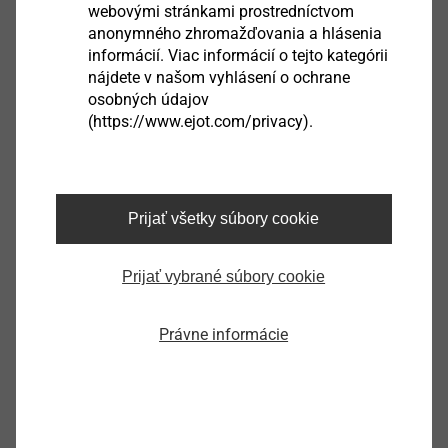
webovými stránkami prostredníctvom
an easy self-alignment in the pre-hole.
anonymného zhromažďovania a hlásenia
informácií. Viac informácií o tejto kategórii
nájdete v našom vyhlásení o ochrane
®
EJOT EVO CALC
osobných údajov
(https://www.ejot.com/privacy).
Prijať všetky súbory cookie
Prijať vybrané súbory cookie
Právne informácie