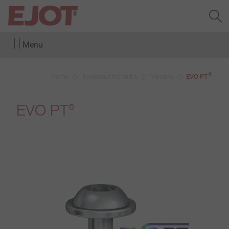
Menu
®
Home
Spojovací technika
Výrobky
EVO PT
EVO PT
®