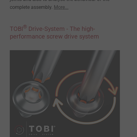
complete assembly.
More...
®
TOBI
Drive-System - The high-
performance screw drive system