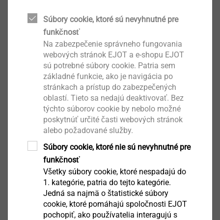
Súbory cookie, ktoré sú nevyhnutné pre
funkčnosť
Na zabezpečenie správneho fungovania
webových stránok EJOT a e-shopu EJOT
sú potrebné súbory cookie. Patria sem
základné funkcie, ako je navigácia po
stránkach a prístup do zabezpečených
oblastí. Tieto sa nedajú deaktivovať. Bez
The innovative forming thread creates a torque curve
týchto súborov cookie by nebolo možné
poskytnúť určité časti webových stránok
during the installation phase, which is almost
alebo požadované služby.
independent of the screw-in depth. Thus, a uniform
tightening torque can be used in the production at
Súbory cookie, ktoré nie sú nevyhnutné pre
different screw lengths.
funkčnosť
Všetky súbory cookie, ktoré nespadajú do
The special lead-in feature creates a uniform load on
1. kategórie, patria do tejto kategórie.
the thread flanks when completely fastened, since the
Jedná sa najmä o štatistické súbory
screw centres automatically in the pre-hole during the
cookie, ktoré pomáhajú spoločnosti EJOT
pochopiť, ako používatelia interagujú s
installation. Furthermore, this innovative thread allows