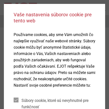
Vaše nastavenia súborov cookie pre
tento web
Menu
Používame cookies, aby sme Vám umožnili čo
Upevňovacie riešenia v
najlepšie využívať naše webové stránky. Súbory
ETICS
cookie môžu byť anonymné štatistické údaje,
informácie o Vás, Vašich nastaveniach alebo
použitých zariadeniach, aby web fungoval
podľa Vašich očakávaní. EJOT rešpektuje Vaše
právo na ochranu údajov. Preto sa môžete sami
Nástroje a príslušenstvo pre
rozhodnúť, že neakceptujete určité cookies.
ETICS
Nastaviť svoje osobné preferencie môžete tu:
Show
Súbory cookie, ktoré sú nevyhnutné pre
funkčnosť