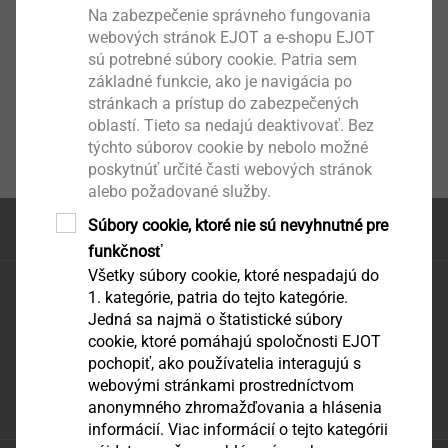
Na zabezpečenie správneho fungovania
webových stránok EJOT a e-shopu EJOT
sú potrebné súbory cookie. Patria sem
základné funkcie, ako je navigácia po
stránkach a prístup do zabezpečených
oblastí. Tieto sa nedajú deaktivovať. Bez
týchto súborov cookie by nebolo možné
poskytnúť určité časti webových stránok
alebo požadované služby.
Súbory cookie, ktoré nie sú nevyhnutné pre
na začátek stránky
funkčnosť
Všetky súbory cookie, ktoré nespadajú do
EJOT SLOVAKIA, s.r.o.
1. kategórie, patria do tejto kategórie.
Južná trieda 82 (areál VSS)
Jedná sa najmä o štatistické súbory
040 17 KOŠICE, Slovakia
cookie, ktoré pomáhajú spoločnosti EJOT
pochopiť, ako používatelia interagujú s
e-mail: infoSK@ejot.com
webovými stránkami prostredníctvom
anonymného zhromažďovania a hlásenia
Facebook
informácií. Viac informácií o tejto kategórii