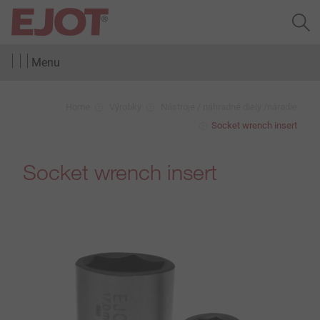
Menu
Home
Výrobky
Nástroje / náhradné diely /náradie
Socket wrench insert
Socket wrench insert