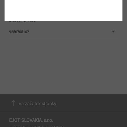
9250705106
S-SW17-1/4"x65
9250705107
na začátek stránky
EJOT SLOVAKIA, s.r.o.