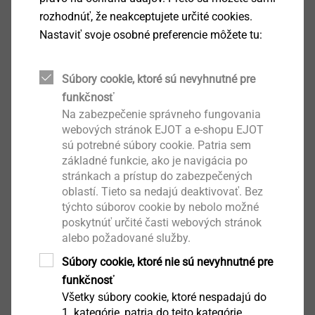
For fastening all EJOT fasteners with hexagon
rozhodnúť, že neakceptujete určité cookies.
head
Nastaviť svoje osobné preferencie môžete tu:
Vlastnosti
Clamping spring with ball
Secure fit of the screw
Súbory cookie, ktoré sú nevyhnutné pre
Technické údaje
funkčnosť
Unašeč: 1/4″ šestihran DIN/ISO 1173 - E 6,3
Na zabezpečenie správneho fungovania
webových stránok EJOT a e-shopu EJOT
sú potrebné súbory cookie. Patria sem
Ke stažení
základné funkcie, ako je navigácia po
stránkach a prístup do zabezpečených
oblastí. Tieto sa nedajú deaktivovať. Bez
Product data sheet.pdf
157 KB
týchto súborov cookie by nebolo možné
poskytnúť určité časti webových stránok
alebo požadované služby.
Súbory cookie, ktoré nie sú nevyhnutné pre
Filtr
funkčnosť
Všetky súbory cookie, ktoré nespadajú do
1. kategórie, patria do tejto kategórie.