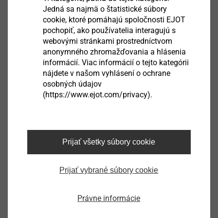
Jedná sa najmä o štatistické súbory
cookie, ktoré pomáhajú spoločnosti EJOT
pochopiť, ako používatelia interagujú s
webovými stránkami prostredníctvom
anonymného zhromažďovania a hlásenia
K-SW10-1/4"x50 with ball and flat spiral spring
informácií. Viac informácií o tejto kategórii
nájdete v našom vyhlásení o ochrane
9250705102
osobných údajov
K-SW13-1/4"x50 with ball and flat spiral spring
(https://www.ejot.com/privacy).
9250705103
K-SW8-1/4"x50 with ball and flat spiral spring
Prijať všetky súbory cookie
9250705104
Prijať vybrané súbory cookie
K-SW3/8"-1/4"x50 with ball and flat spiral spring
9250705105
Právne informácie
K-SW7-1/4"x50 with ball and flat spiral spring