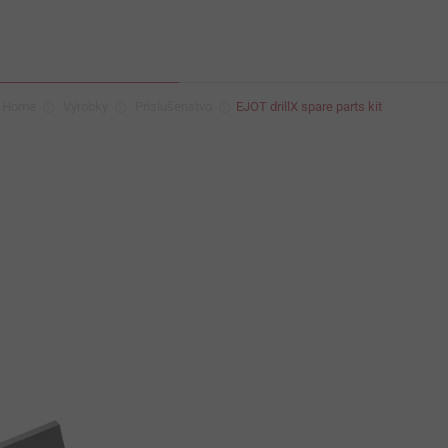
Home
Výrobky
Príslušenstvo
EJOT drillX spare parts kit