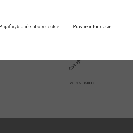
inden: WDVS-Dübelkonfigurator
Právne informácie
Prijať vybrané súbory cookie
ystemanbieter zu beziehen
Číslo výrobku
W-9151950003