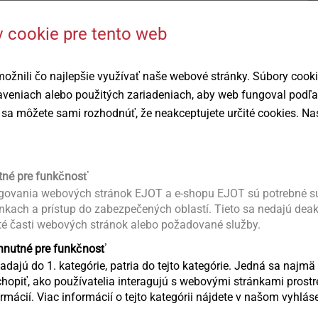
 cookie pre tento web
žnili čo najlepšie využívať naše webové stránky. Súbory cook
taveniach alebo použitých zariadeniach, aby web fungoval podľ
sa môžete sami rozhodnúť, že neakceptujete určité cookies. Nas
tné pre funkčnosť
ovania webových stránok EJOT a e-shopu EJOT sú potrebné sú
ánkach a prístup do zabezpečených oblastí. Tieto sa nedajú dea
robku
té časti webových stránok alebo požadované služby.
yhnutné pre funkčnosť
Ke stažení
dajú do 1. kategórie, patria do tejto kategórie. Jedná sa najmä 
opiť, ako používatelia interagujú s webovými stránkami pro
klín pro prodloužení vrtáků EJOT DrillX
mácií. Viac informácií o tejto kategórii nájdete v našom vyhlá
kusy vyhazovacích klínů
Produktový