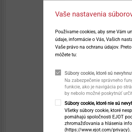
Hybrid parts & insert
®
Whistleblower
EJOWELD
Quality
molding
Upevnění solárních panelů
Vaše nastavenia súborov
Kvalita
Headlamp adjustment
Nity
systems
Používame cookies, aby sme Vám umo
údaje, informácie o Vás, Vašich nas
Trvalá udržateľnosť
Vaše právo na ochranu údajov. Preto 
Vstrekovanie
Fastening solutions for
honeycomb and foam
môžete tu:
structures
Nástroje / náhradné diely
/náradie
Súbory cookie, ktoré sú nevyhnu
Fastening solutions for thin-
walled components
Na zabezpečenie správneho fung
Príslušenstvo
funkcie, ako je navigácia po str
Podrobnosti k vý
by nebolo možné poskytnúť urči
Micro screws
Súbory cookie, ktoré nie sú nev
Kaloty ORKAN
Oblast použití
Všetky súbory cookie, ktoré nespa
Automated assembly and
pomáhajú spoločnosti EJOT poch
technical cleanliness
Náhradní vyhazovací 
Prostupové manžety
zhromažďovania a hlásenia infor
Sada se skládá z: 3 
(https://www.ejot.com/privacy).