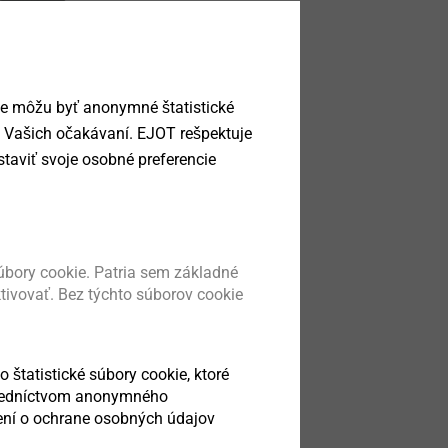
ie môžu byť anonymné štatistické
a Vašich očakávaní. EJOT rešpektuje
taviť svoje osobné preferencie
bory cookie. Patria sem základné
ktivovať. Bez týchto súborov cookie
o štatistické súbory cookie, ktoré
stredníctvom anonymného
sení o ochrane osobných údajov
 list.pdf
775 KB