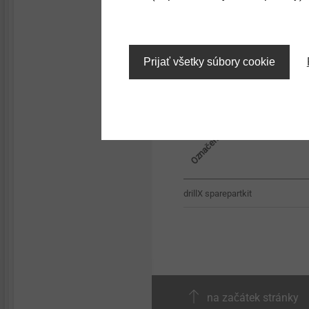
Technical details & coatings
Passende Dübellänge f
Structural components
made of plastics
Prijať všetky súbory cookie
WDVS-Produkte sind nur über S
Označení výrobku
drillX sparepartkit
na začátek stránky