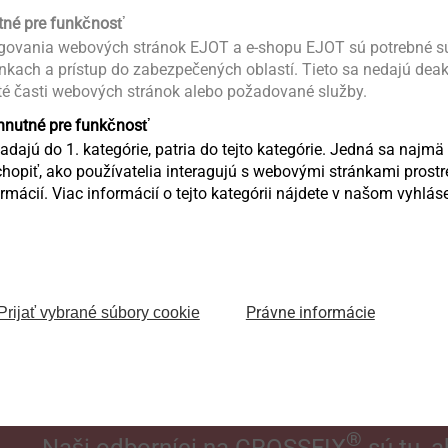
tné pre funkčnosť
mpletný systém
CROSSFI
ovania webových stránok EJOT a e-shopu EJOT sú potrebné sú
ánkach a prístup do zabezpečených oblastí. Tieto sa nedajú dea
té časti webových stránok alebo požadované služby.
yhnutné pre funkčnosť
dajú do 1. kategórie, patria do tejto kategórie. Jedná sa najmä 
opiť, ako používatelia interagujú s webovými stránkami pro
mácií. Viac informácií o tejto kategórii nájdete v našom vyhlá
Právne informácie
Prijať vybrané súbory cookie
®