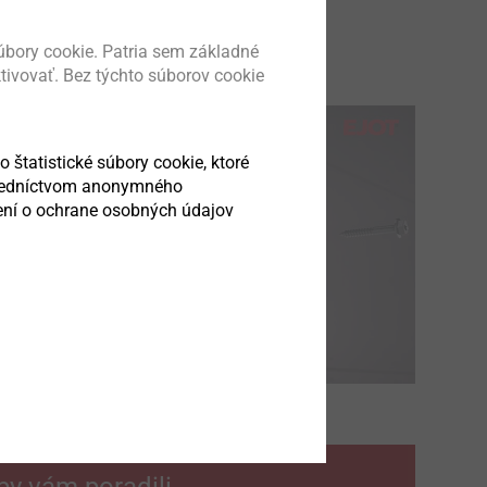
®
X
– jednoduchá montáž
bory cookie. Patria sem základné
ktivovať. Bez týchto súborov cookie
o štatistické súbory cookie, ktoré
stredníctvom anonymného
sení o ochrane osobných údajov