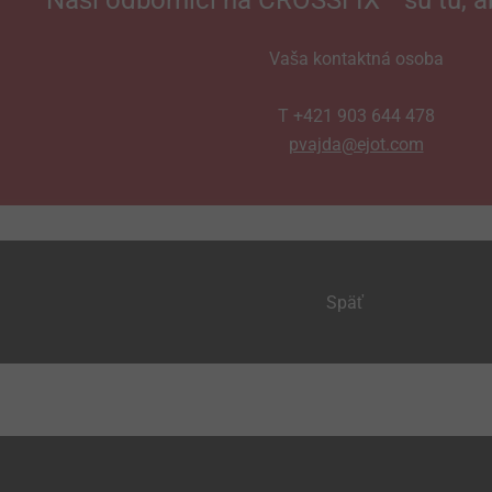
Naši odborníci na CROSSFIX
sú tu, a
Vaša kontaktná osoba
T +421 903 644 478
pvajda@ejot.com
Späť