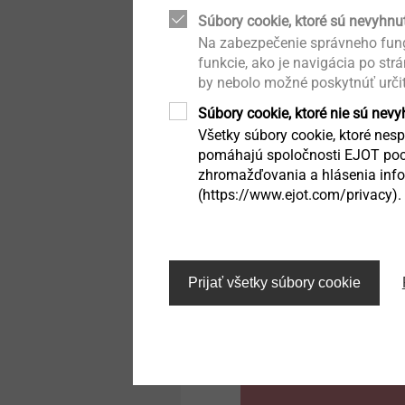
Technical details & coatings
Súbory cookie, ktoré sú nevyhnu
®
CROSSFIX
– ko
Na zabezpečenie správneho fung
Structural components
funkcie, ako je navigácia po str
made of plastics
by nebolo možné poskytnúť urči
Súbory cookie, ktoré nie sú nev
Všetky súbory cookie, ktoré nespa
pomáhajú spoločnosti EJOT poch
zhromažďovania a hlásenia infor
(https://www.ejot.com/privacy).
Prijať všetky súbory cookie