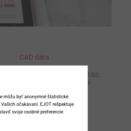
CAD dáta
CROSSFIX komponenty
[dwg] (DE)
Technické listy
[dwg, pdf] (EN)
ie môžu byť anonymné štatistické
a Vašich očakávaní. EJOT rešpektuje
EN
)
taviť svoje osobné preferencie