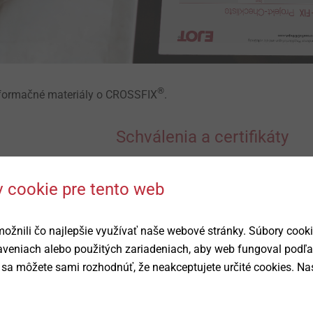
®
nformačné materiály o CROSSFIX
.
Schválenia a certifikáty
ETA-21/0756 (
EN
)
 cookie pre tento web
SK
)
DoP ETA-21/0756 (
EN
)
ETA-24/0547 (
EN
)
žnili čo najlepšie využívať naše webové stránky. Súbory cook
Certifikovaný pasívny dom (
EN
)
taveniach alebo použitých zariadeniach, aby web fungoval podľ
Certifikovaný pasívny dom "Claw" (
sa môžete sami rozhodnúť, že neakceptujete určité cookies. Nas
EPD (
EN
)
®
LEED v4
(
EN
)