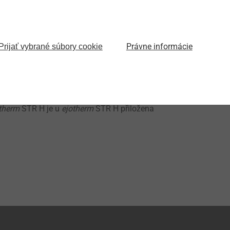
átka z polystyrenu (EPS)
STR U 2G a STR U při povrchové montáži
Právne informácie
Prijať vybrané súbory cookie
therm
STR H je u
ejotherm
STR H přiložena