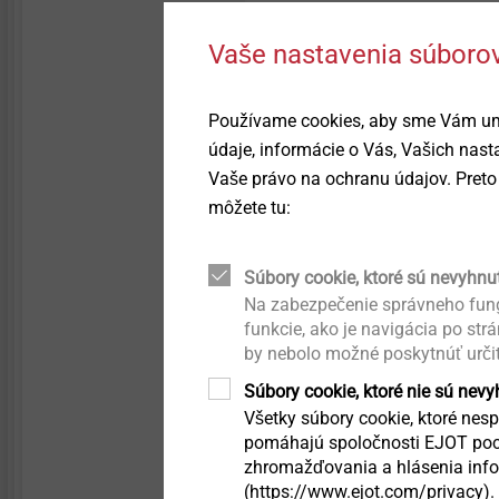
Hybrid parts & insert
®
Whistleblower
EJOWELD
Quality
molding
Upevnění solárních panelů
Vaše nastavenia súborov
Kvalita
Headlamp adjustment
Nity
systems
Používame cookies, aby sme Vám umo
údaje, informácie o Vás, Vašich nas
Trvalá udržateľnosť
Vstrekovanie
Vaše právo na ochranu údajov. Preto 
Fastening solutions for
honeycomb and foam
môžete tu:
structures
Nástroje / náhradné diely
/náradie
Súbory cookie, ktoré sú nevyhnu
Fastening solutions for thin-
walled components
Na zabezpečenie správneho fung
Príslušenstvo
funkcie, ako je navigácia po str
Podrobnosti k vý
by nebolo možné poskytnúť urči
Micro screws
Súbory cookie, ktoré nie sú nev
Kaloty ORKAN
Oblast použití
Všetky súbory cookie, ktoré nespa
Automated assembly and
pomáhajú spoločnosti EJOT poch
technical cleanliness
Malá zátka
ejotherm
STR
Prostupové manžety
zhromažďovania a hlásenia infor
(https://www.ejot.com/privacy).