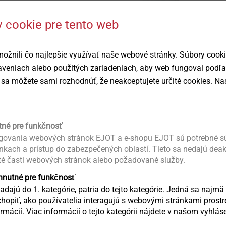
 cookie pre tento web
žnili čo najlepšie využívať naše webové stránky. Súbory cook
taveniach alebo použitých zariadeniach, aby web fungoval podľ
sa môžete sami rozhodnúť, že neakceptujete určité cookies. Nas
tné pre funkčnosť
ovania webových stránok EJOT a e-shopu EJOT sú potrebné sú
ánkach a prístup do zabezpečených oblastí. Tieto sa nedajú dea
robku
té časti webových stránok alebo požadované služby.
yhnutné pre funkčnosť
Ke stažení
dajú do 1. kategórie, patria do tejto kategórie. Jedná sa najmä 
opiť, ako používatelia interagujú s webovými stránkami pro
mácií. Viac informácií o tejto kategórii nájdete v našom vyhlá
Produktový