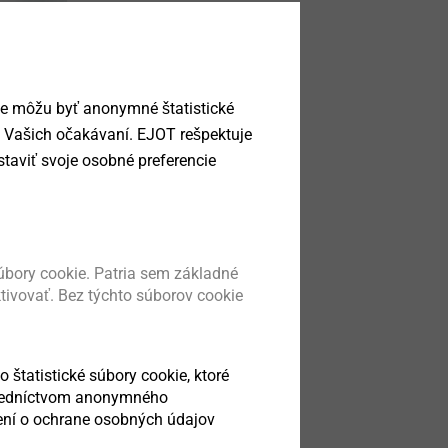
ie môžu byť anonymné štatistické
a Vašich očakávaní. EJOT rešpektuje
taviť svoje osobné preferencie
bory cookie. Patria sem základné
ktivovať. Bez týchto súborov cookie
o štatistické súbory cookie, ktoré
stredníctvom anonymného
sení o ochrane osobných údajov
 list.pdf
779 KB