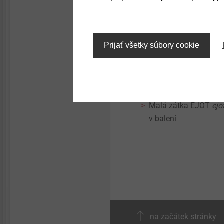
Technical details & coatings
Speciální uzavírací z
Structural components
K použití s
ejotherm
made of plastics
Prijať všetky súbory cookie
Malá zátka EJOT
ejo
v balení
na začátek stránky